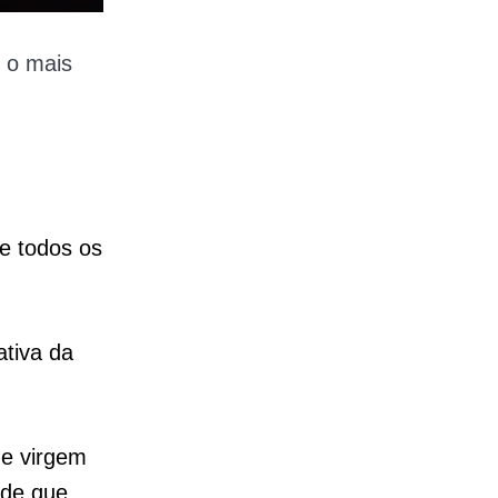
é o mais
e todos os
tiva da
de virgem
 de que