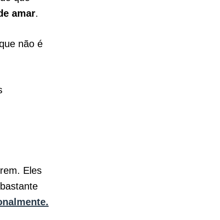
 de amar
.
o que não é
s
erem.
Eles
 bastante
onalmente.