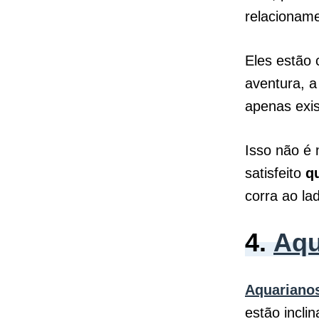
relacionam
Eles estão 
aventura, a
apenas exis
Isso não é 
satisfeito
q
corra ao la
4.
Aqu
Aquariano
estão incli