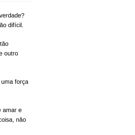
 verdade?
 difícil.
tão
e outro
r uma força
e amar e
coisa, não