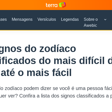
ases
Mensagens
Versículos
Legendas
Sobre o
Awebic
gnos do zodíaco
ificados do mais difícil 
até o mais fácil
o zodíaco podem dizer se você é uma pessoa fácil 
er ver? Confira a lista dos signos classificados a p