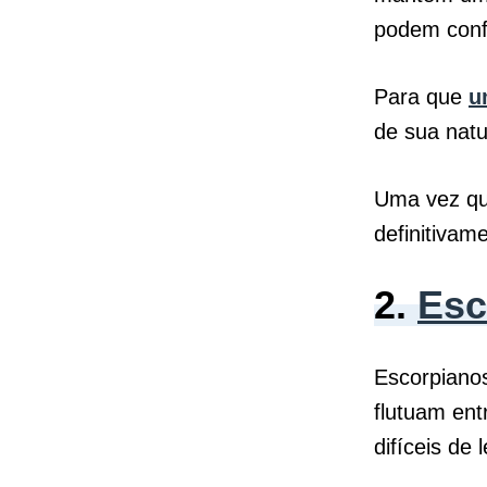
podem conf
Para que
u
de sua natu
Uma vez que
definitivam
2.
Esc
Escorpiano
flutuam ent
difíceis de