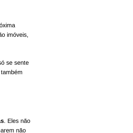
róxima
ão imóveis,
só se sente
s também
as
. Eles não
imarem não