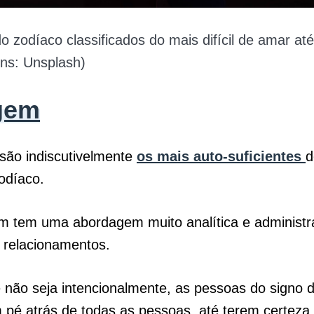
o zodíaco classificados do mais difícil de amar at
ens: Unsplash)
gem
 são indiscutivelmente
os mais auto-suficientes
d
odíaco.
m tem uma abordagem muito analítica e administra
 relacionamentos.
não seja intencionalmente, as pessoas do signo 
pé atrás de todas as pessoas, até terem certeza