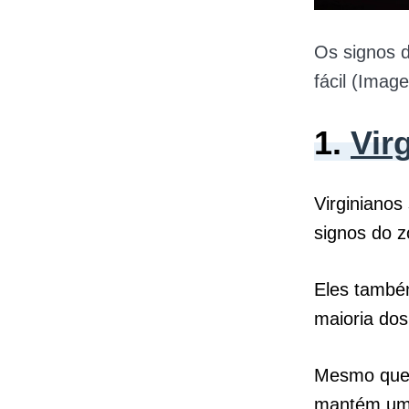
Os signos d
fácil (Imag
1.
Vir
Virginianos
signos do z
Eles també
maioria dos
Mesmo que 
mantém um 