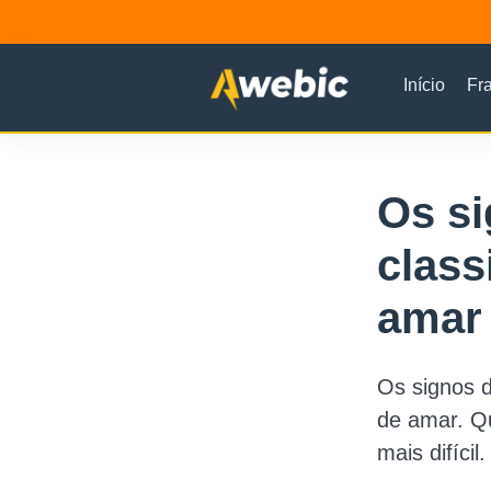
Início
Fr
Os si
class
amar 
Os signos d
de amar. Qu
mais difícil.