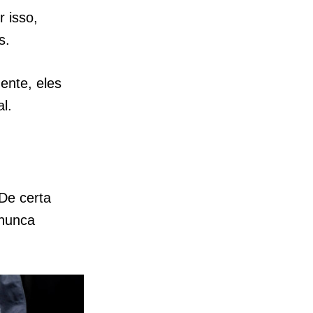
 isso,
s.
nte, eles
l.
De certa
 nunca