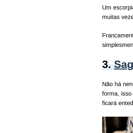
Um escorpia
muitas veze
Francament
simplesme
3.
Sag
Não há ne
forma, isso
ficará ente